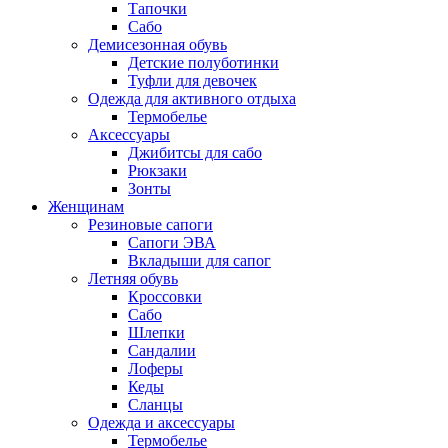
Тапочки
Сабо
Демисезонная обувь
Детские полуботинки
Туфли для девочек
Одежда для активного отдыха
Термобелье
Аксессуары
Джибитсы для сабо
Рюкзаки
Зонты
Женщинам
Резиновые сапоги
Cапоги ЭВА
Вкладыши для сапог
Летняя обувь
Кроссовки
Сабо
Шлепки
Сандалии
Лоферы
Кеды
Сланцы
Одежда и аксессуары
Термобелье