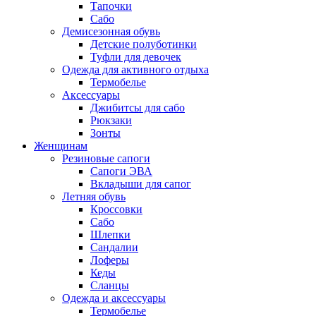
Тапочки
Сабо
Демисезонная обувь
Детские полуботинки
Туфли для девочек
Одежда для активного отдыха
Термобелье
Аксессуары
Джибитсы для сабо
Рюкзаки
Зонты
Женщинам
Резиновые сапоги
Cапоги ЭВА
Вкладыши для сапог
Летняя обувь
Кроссовки
Сабо
Шлепки
Сандалии
Лоферы
Кеды
Сланцы
Одежда и аксессуары
Термобелье