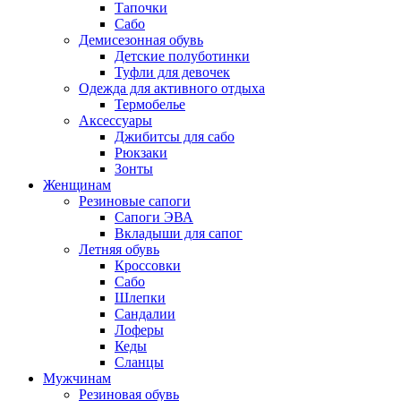
Тапочки
Сабо
Демисезонная обувь
Детские полуботинки
Туфли для девочек
Одежда для активного отдыха
Термобелье
Аксессуары
Джибитсы для сабо
Рюкзаки
Зонты
Женщинам
Резиновые сапоги
Cапоги ЭВА
Вкладыши для сапог
Летняя обувь
Кроссовки
Сабо
Шлепки
Сандалии
Лоферы
Кеды
Сланцы
Мужчинам
Резиновая обувь