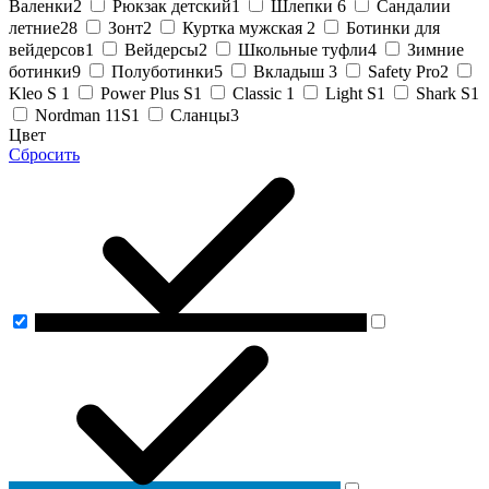
Валенки
2
Рюкзак детский
1
Шлепки
6
Сандалии
летние
28
Зонт
2
Куртка мужская
2
Ботинки для
вейдерсов
1
Вейдерсы
2
Школьные туфли
4
Зимние
ботинки
9
Полуботинки
5
Вкладыш
3
Safety Pro
2
Kleo S
1
Power Plus S
1
Classic
1
Light S
1
Shark S
1
Nordman 11S
1
Сланцы
3
Цвет
Сбросить