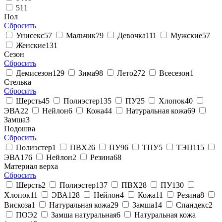
51
1
Пол
Сбросить
Унисекс
57
Мальчик
79
Девочка
111
Мужские
57
Женские
131
Сезон
Сбросить
Демисезон
129
Зима
98
Лето
272
Всесезон
1
Стелька
Сбросить
Шерсть
45
Полиэстер
135
ПУ
25
Хлопок
40
ЭВА
22
Нейлон
6
Кожа
44
Натуральная кожа
69
Замша
3
Подошва
Сбросить
Полиэстер
1
ПВХ
26
ПУ
96
ТПУ
5
ТЭП
115
ЭВА
176
Нейлон
2
Резина
68
Материал верха
Сбросить
Шерсть
2
Полиэстер
137
ПВХ
28
ПУ
130
Хлопок
11
ЭВА
128
Нейлон
4
Кожа
11
Резина
8
Вискоза
1
Натуральная кожа
29
Замша
14
Спандекс
2
ПОЭ
2
Замша натуральная
6
Натуральная кожа