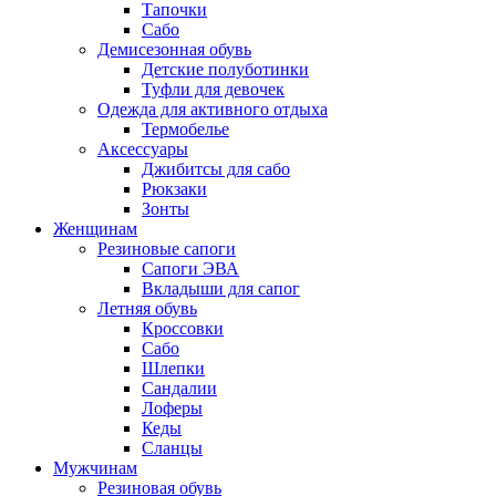
Тапочки
Сабо
Демисезонная обувь
Детские полуботинки
Туфли для девочек
Одежда для активного отдыха
Термобелье
Аксессуары
Джибитсы для сабо
Рюкзаки
Зонты
Женщинам
Резиновые сапоги
Cапоги ЭВА
Вкладыши для сапог
Летняя обувь
Кроссовки
Сабо
Шлепки
Сандалии
Лоферы
Кеды
Сланцы
Мужчинам
Резиновая обувь