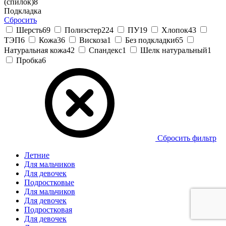
(спилок)
8
Подкладка
Сбросить
Шерсть
69
Полиэстер
224
ПУ
19
Хлопок
43
ТЭП
6
Кожа
36
Вискоза
1
Без подкладки
65
Натуральная кожа
42
Спандекс
1
Шелк натуральный
1
Пробка
6
Сбросить фильтр
Летние
Для мальчиков
Для девочек
Подростковые
Для мальчиков
Для девочек
Подростковая
Для девочек