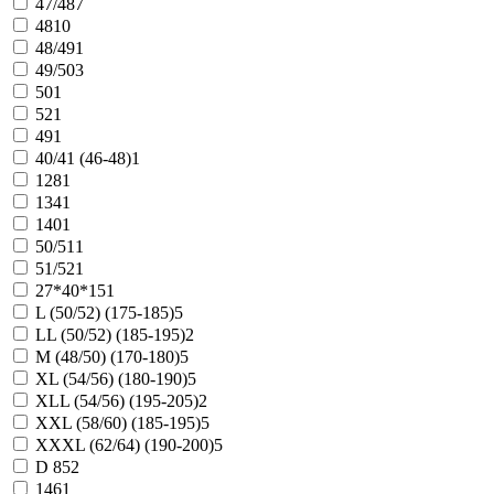
47/48
7
48
10
48/49
1
49/50
3
50
1
52
1
49
1
40/41 (46-48)
1
128
1
134
1
140
1
50/51
1
51/52
1
27*40*15
1
L (50/52) (175-185)
5
LL (50/52) (185-195)
2
M (48/50) (170-180)
5
XL (54/56) (180-190)
5
XLL (54/56) (195-205)
2
XXL (58/60) (185-195)
5
XXXL (62/64) (190-200)
5
D 85
2
146
1