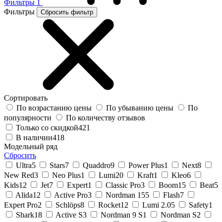
Фильтры
1
Фильтры
Сбросить фильтр
Сортировать
По возрастанию цены
По убыванию цены
По
популярности
По количеству отзывов
Только со скидкой
421
В наличии
418
Модельный ряд
Сбросить
Ultra
5
Stars
7
Quaddro
9
Power Plus
1
Next
8
New Red
3
Neo Plus
1
Lumi
20
Kraft
1
Kleo
6
Kids
12
Jet
7
Expert
1
Classic Pro
3
Boom
15
Beat
5
Alida
12
Active Pro
3
Nordman 15
5
Flash
7
Expert Pro
2
Schlöps
8
Rocket
12
Lumi 2.0
5
Safety
1
Shark
18
Active S
3
Nordman 9 S
1
Nordman S
2